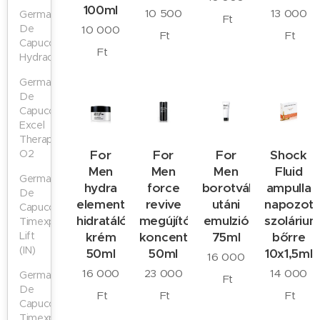
100ml
10 500
13 000
Germaine
Ft
De
10 000
Ft
Ft
Capuccini
Ft
Hydracure
Germaine
De
Capuccini
Excel
Therapy
For
For
For
Shock
O2
Men
Men
Men
Fluid
Germaine
hydra
force
borotválkozás
ampulla
De
elements
revive
utáni
napozott
Capuccini
hidratáló
megújító
emulzió
szoláriu
Timexpert
krém
koncentrátum
75ml
bőrre
Lift
(IN)
50ml
50ml
10x1,5ml
16 000
16 000
23 000
14 000
Germaine
Ft
De
Ft
Ft
Ft
Capuccini
Timexpert