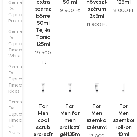
extra
50 ml
növesztő
125ml
Germaine
száraz
szérum
De
9 900
Ft
8 000
Ft
Capuccini
bőrre
2x5ml
Purexpert
50ml
11 900
Ft
Tej és
Germaine
Tonic
De
125ml
Capuccini
Timexpert
19 500
White
Ft
Germaine
De
Capuccini
Timexpert
Rides
Germaine
For
For
For
For
De
Men
Men for
Men
Men
Capuccini
cool
men
szemkontúr
szemkon
Timexpert
C+
scrub
arctisztító
szérum15ml
roll-on
A.G.E.
arcradír
gél125ml
10ml
13 000