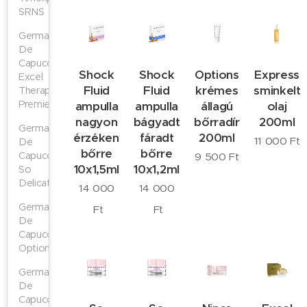
SRNS
Germaine
De
Capuccini
Shock
Shock
Options
Express
Excel
Fluid
Fluid
krémes
sminkeltá
Therapy
Premier
ampulla
ampulla
állagú
olaj
nagyon
bágyadt
bőrradír
200ml
Germaine
érzékeny
fáradt
200ml
11 000
Ft
De
bőrre
bőrre
Capuccini
9 500
Ft
10x1,5ml
10x1,2ml
So
Delicate
14 000
14 000
Germaine
Ft
Ft
De
Capuccini
Options
Germaine
De
Capuccini