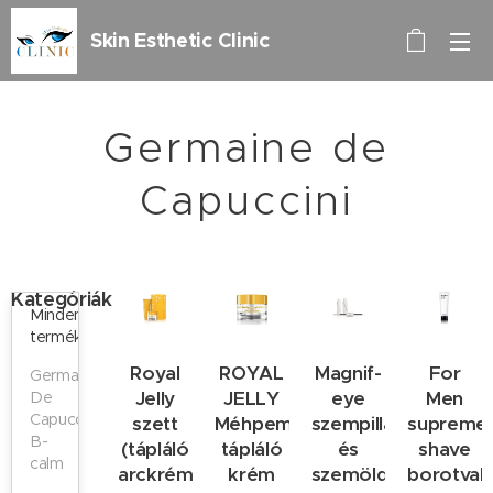
Skin Esthetic Clinic
Germaine de
Capuccini
Kategóriák
Minden
termék
Royal
ROYAL
Magnif-
For
Germaine
Jelly
JELLY
eye
Men
De
Capuccini
szett
Méhpempős
szempilla
supreme
B-
(tápláló
tápláló
és
shave
calm
arckrém
krém
szemöldök
borotva