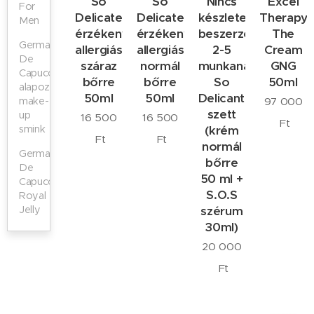
So
So
Nincs
Excel
For
Delicate
Delicate
készleten,
Therapy
Men
érzékeny-
érzékeny-
beszerzés
The
Germaine
allergiás
allergiás
2-5
Cream
De
száraz
normál
munkanap
GNG
Capuccini
bőrre
bőrre
So
50ml
alapozók,
50ml
50ml
Delicante
make-
97 000
szett
up
16 500
16 500
Ft
smink
(krém
Ft
Ft
normál
Germaine
bőrre
De
50 ml +
Capuccini
S.O.S
Royal
Jelly
szérum
30ml)
20 000
Ft