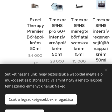
Excel
Timexpert
Timexpert
Timexper
Therapy
SRNS
SRNS
SRNS
Premier
pro 60+
méregtelenítő
intenzív
Bőrápoló
intenzív
bőrfiatalító
regenerá
krém
arcápoló
szemkontúr
sejtújító
50ml
krém
krém
nappali
50ml
15ml
krém
84 000
50ml
28 000
15 000
Ft
22 500
Ft
Ft
Sütiket használunk, hogy biztosítsuk a weboldal megfelelő
Ft
működését és biztonságát, valamint hogy a lehető legjobb
felhasználói élményt kínáljuk Neked.
Következő
Csak a legszükségesebbek elfogadása
© 2018 MP Medical International Kft, 5000 Szolnok, Sólyom út 3.