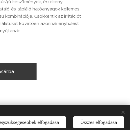
túrájú készítmények, érzékeny
ratáló és tápláló hatóanyagok kellemes,
 kombinációja. Csökkentik az irritációt
ználatukat követően azonnali enyhülést
nyújtanak.
sárba
legszükségesebbek elfogadása
Összes elfogadása