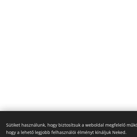
Sütiket használunk, hogy biztosítsuk a weboldal megfelelő műkö
hogy a lehető legjobb felhasználói élményt kínáljuk Neked.