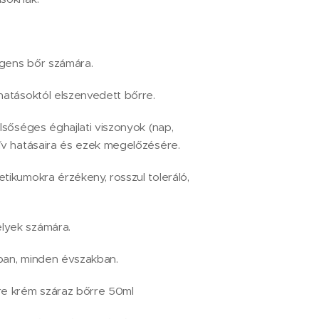
agens bőr számára.
 hatásoktól elszenvedett bőrre.
élsőséges éghajlati viszonyok (nap,
tív hatásaira és ezek megelőzésére.
tikumokra érzékeny, rosszul toleráló,
lyek számára.
ban, minden évszakban.
re krém száraz bőrre 50ml