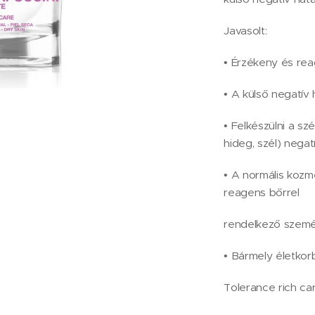
Javasolt:
• Érzékeny és re
• A külső negatív
• Felkészülni a sz
hideg, szél) nega
• A normális kozme
reagens bőrrel
rendelkező szemé
• Bármely életkor
Tolerance rich ca