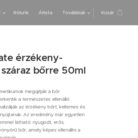
k
Rólunk
Árlista
Továbbiak
Kosár
ate érzékeny-
s száraz bőrre 50ml
metikumok megújítják a bőr
rkentik a természetes ellenálló
lizálják az érzékeny bőrt, kellemes és
 nyújtanak. Az eredmény már egyetlen
zemmel látható: nyugodt, erős,
nyörű bőr, amely képes ellenállni a
ásoknak.