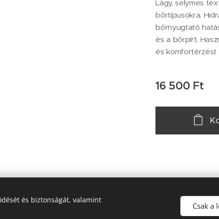
Lágy, selymes tex
bőrtípusokra. Hid
bőrnyugtató hatású
és a bőrpírt. Has
és komfortérzést 
16 500
Ft
Ko
dését és biztonságát, valamint
© 2018 MP Medical International Kft, 5000 Szolnok, Sólyom út 3.
Csak a 
Sütik