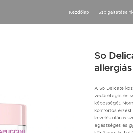
Kezdőlap
Szolgáltatásain
So Delic
allergiá
A So Delicate koz
védőrétegét és se
képességét. Norma
komfortos érzést
kezelés után is s
egészséges és gyö
külső negatív hat