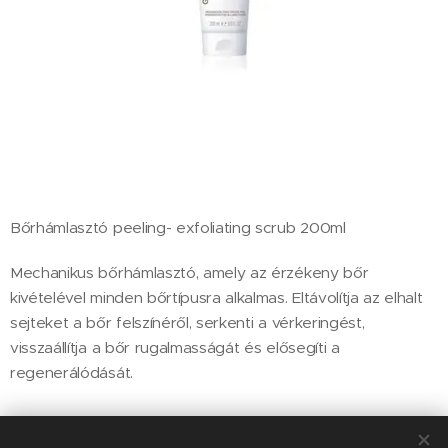
Bőrhámlasztó peeling- exfoliating scrub 200ml
Mechanikus bőrhámlasztó, amely az érzékeny bőr
kivételével minden bőrtípusra alkalmas. Eltávolítja az elhalt
sejteket a bőr felszínéről, serkenti a vérkeringést,
visszaállítja a bőr rugalmasságát és elősegíti a
regenerálódását.
9 500
Ft