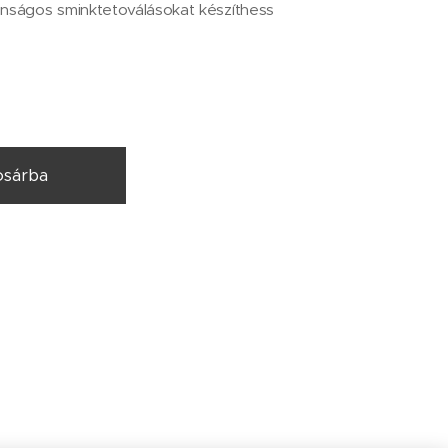
onságos sminktetoválásokat készíthess
sárba