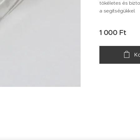
tökéletes és bizt
a segítségükkel.
1 000
Ft
Ko