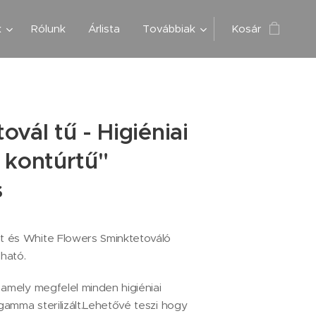
k
Rólunk
Árlista
Továbbiak
Kosár
ovál tű - Higiéniai
 kontúrtű"
s
 és White Flowers Sminktetováló
ható.
 amely megfelel minden higiéniai
amma sterilizált.Lehetővé teszi hogy