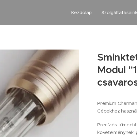
Kezdőlap
Szolgáltatásain
Sminktet
Modul "1
csavaro
Premium Charmant
Gépekhez használ
Precíziós tűmodul
követelménynek, g