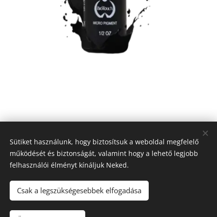
9 990
Ft
Sütiket használunk, hogy biztosítsuk a weboldal megfelelő
működését és biztonságát, valamint hogy a lehető legjobb
felhasználói élményt kínáljuk Neked.
© 2018 MP Medical International Kft, 5000 Szolnok, Sólyom út 3.
Sütik
Csak a legszükségesebbek elfogadása