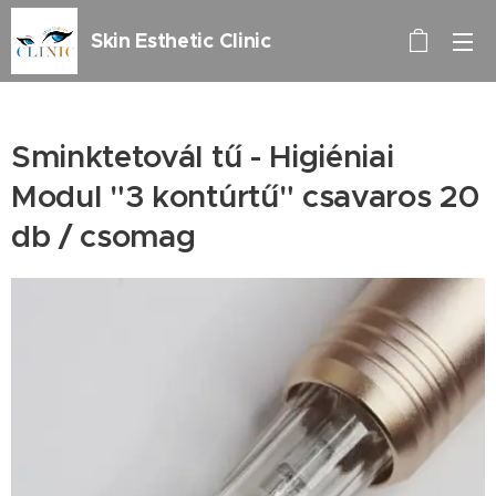
Skin Esthetic Clinic
Sminktetovál tű - Higiéniai
Modul "3 kontúrtű" csavaros 20
db / csomag