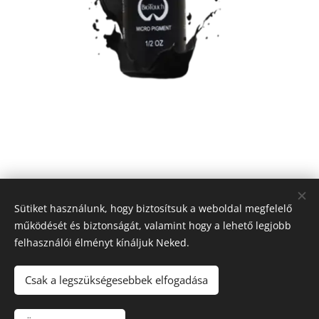
9 990
Ft
Sütiket használunk, hogy biztosítsuk a weboldal megfelelő
működését és biztonságát, valamint hogy a lehető legjobb
felhasználói élményt kínáljuk Neked.
© 2018 MP Medical International Kft, 5000 Szolnok, Sólyom út 3.
Sütik
Csak a legszükségesebbek elfogadása