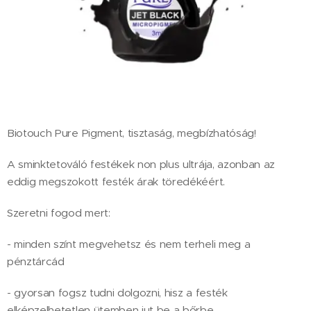
Biotouch Pure Pigment, tisztaság, megbízhatóság!
A sminktetováló festékek non plus ultrája, azonban az
eddig megszokott festék árak töredékéért.
Szeretni fogod mert:
- minden színt megvehetsz és nem terheli meg a
pénztárcád
- gyorsan fogsz tudni dolgozni, hisz a festék
elképzelhetetlen ütemben jut be a bőrbe