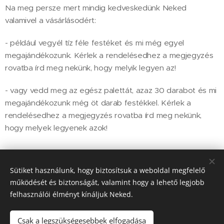
Na meg persze mert mindig kedveskedünk Neked
valamivel a vásárlásodért:
- például vegyél tíz féle festéket és mi még egyel
megajándékozunk. Kérlek a rendelésedhez a megjegyzés
rovatba írd meg nekünk, hogy melyik legyen az!
- vagy vedd meg az egész palettát, azaz 30 darabot és mi
megajándékozunk még öt darab festékkel. Kérlek a
rendelésedhez a megjegyzés rovatba írd meg nekünk,
hogy melyek legyenek azok!
3 490
Ft
Sütiket használunk, hogy biztosítsuk a weboldal megfelelő
működését és biztonságát, valamint hogy a lehető legjobb
felhasználói élményt kínáljuk Neked.
© 2018 MP Medical International Kft, 5000 Szolnok, Sólyom út 3.
Sütik
Csak a legszükségesebbek elfogadása