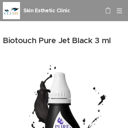
Skin Esthetic Clinic
Biotouch Pure Jet Black 3 ml