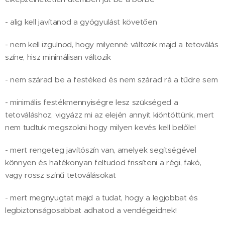
- alig kell javítanod a gyógyulást követően
- nem kell izgulnod, hogy milyenné változik majd a tetoválás
színe, hisz minimálisan változik
- nem szárad be a festéked és nem szárad rá a tűdre sem
- minimális festékmennyiségre lesz szükséged a
tetováláshoz, vigyázz mi az elején annyit kiöntöttünk, mert
nem tudtuk megszokni hogy milyen kevés kell belőle!
- mert rengeteg javítószín van, amelyek segítségével
könnyen és hatékonyan feltudod frissíteni a régi, fakó,
vagy rossz színű tetoválásokat
- mert megnyugtat majd a tudat, hogy a legjobbat és
legbiztonságosabbat adhatod a vendégeidnek!